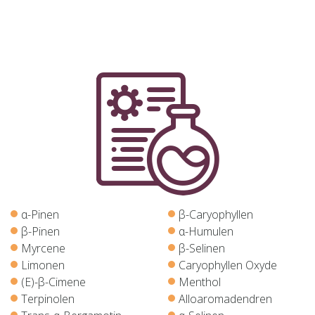
α-Pinen
β-Caryophyllen
β-Pinen
α-Humulen
Myrcene
β-Selinen
Limonen
Caryophyllen Oxyde
(E)-β-Cimene
Menthol
Terpinolen
Alloaromadendren