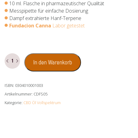
10 ml. Flasche in pharmazeutischer Qualität
Messpipette für einfache Dosierung
Dampf extrahierte Hanf-Terpene
Fundacion Canna
Labor getestet
CBD
In den Warenkorb
Öl
Vollspektrum
5%
ISBN: 0304010001003
(500
mg)
Artikelnummer:
CDFS05
Menge
Kategorie:
CBD Öl Vollspektrum