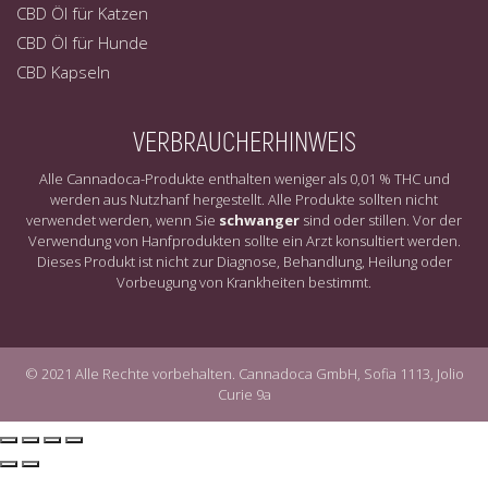
CBD Öl für Katzen
CBD Öl für Hunde
CBD Kapseln
VERBRAUCHERHINWEIS
Alle Cannadoca-Produkte enthalten weniger als 0,01 % THC und
werden aus Nutzhanf hergestellt. Alle Produkte sollten nicht
verwendet werden, wenn Sie
schwanger
sind oder stillen. Vor der
Verwendung von Hanfprodukten sollte ein Arzt konsultiert werden.
Dieses Produkt ist nicht zur Diagnose, Behandlung, Heilung oder
Vorbeugung von Krankheiten bestimmt.
© 2021
Alle Rechte vorbehalten
. Cannadoca GmbH, Sofia 1113, Jolio
Curie 9a