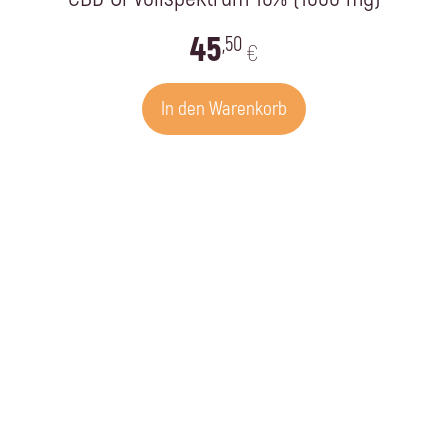
45
,50
€
In den Warenkorb