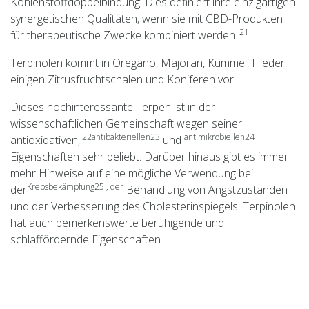
Kohlenstoffdoppelbindung. Dies definiert ihre einzigartigen
synergetischen Qualitäten, wenn sie mit CBD-Produkten
21
für therapeutische Zwecke kombiniert werden.
Terpinolen kommt in Oregano, Majoran, Kümmel, Flieder,
einigen Zitrusfruchtschalen und Koniferen vor.
Dieses hochinteressante Terpen ist in der
wissenschaftlichen Gemeinschaft wegen seiner
22
antibakteriellen23
antimikrobiellen24
antioxidativen,
und
Eigenschaften sehr beliebt. Darüber hinaus gibt es immer
mehr Hinweise auf eine mögliche Verwendung bei
Krebsbekämpfung25 , der
der
Behandlung von Angstzuständen
und der Verbesserung des Cholesterinspiegels. Terpinolen
hat auch bemerkenswerte beruhigende und
schlaffördernde Eigenschaften.