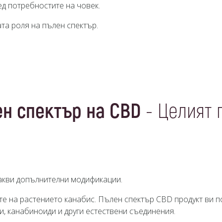
ед потребностите на човек.
та роля на пълен спектър.
н спектър на CBD
- Целият 
какви допълнителни модификации.
 на растението канабис. Пълен спектър CBD продукт ви по
и, канабиноиди и други естествени съединения.