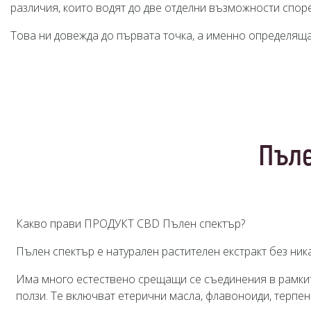
различия, които водят до две отделни възможности спор
Това ни довежда до първата точка, а именно определяща
Пъле
Какво прави ПРОДУКТ CBD Пълен спектър?
Пълен спектър е натурален растителен екстракт без ни
Има много естествено срещащи се съединения в рамките
ползи. Те включват етерични масла, флавоноиди, терпен