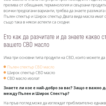
прелива от обещания, терминология и свързани продукти.
всички предлагани варианти, трябва да знаете разликата
Пълен спектър и Широк спектър Двата вида масла имат 
също така в някои аспекти са сходни.
Ето как да разчитате и да знаете какво с
вашето CBD масло
Има три основни типа продукти на CBD, които можете да
Пълен спектър CBD масло
Широк спектър CBD масло
CBD масло изолат
Знаете ли кое е най-добро за вас? Защо е важно 
между Пълен и Широк Спектър?
На пръв поглед може да изглеждат приблизително еднакви