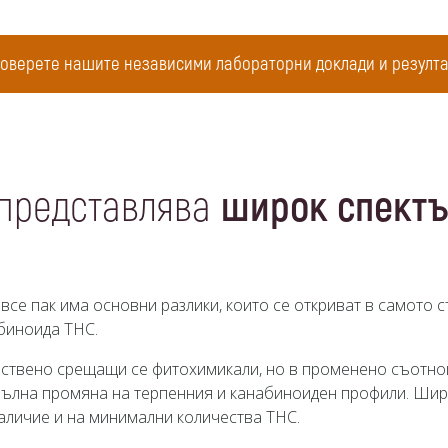
оверете нашите независими лабораторни доклади и резулта
 представлява
широк спектъ
 все пак има основни разлики, които се откриват в самото
биноида THC.
ствено срещащи се фитохимикали, но в променено съотнош
ълна промяна на терпенния и канабиноиден профили. Широк
аличие и на минимални количества THC.