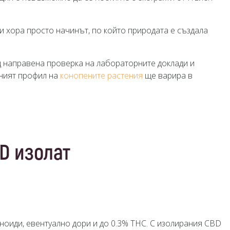
и хора просто начинът, по който природата е създала
д направена проверка на лабораторните доклади и
чният профил на
конопените растения
ще варира в
D изолат
ноиди, евентуално дори и до 0.3% THC. С изолирания CBD