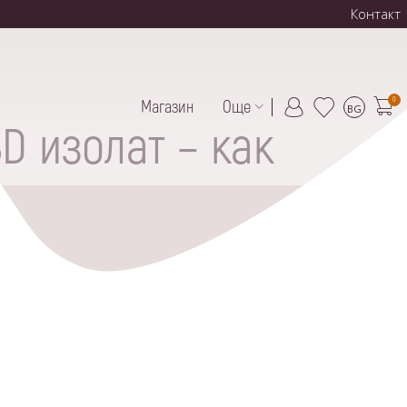
Контакт
0
Магазин
Още
BG
D изолат – как