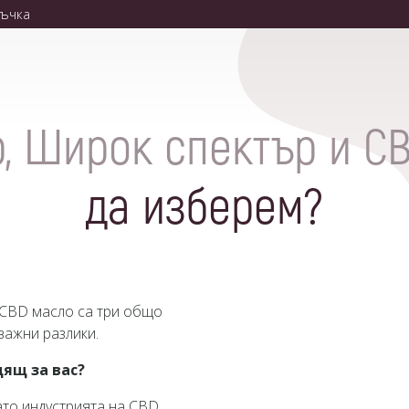
ъчка
, Широк спектър и CB
да изберем?
 CBD масло са три общо
важни разлики.
дящ за вас?
ато индустрията на CBD