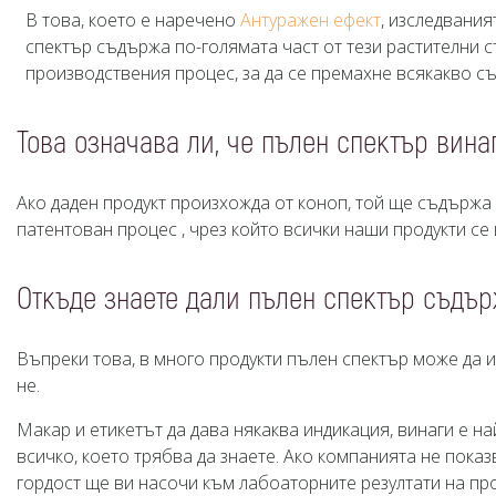
В това, което е наречено
Антуражен ефект
, изследвания
спектър съдържа по-голямата част от тези растителни 
производствения процес, за да се премахне всякакво с
Това означава ли, че пълен спектър вин
Ако даден продукт произхожда от коноп, той ще съдържа 
патентован процес , чрез който всички наши продукти се
Откъде знаете дали пълен спектър съдъ
Въпреки това, в много продукти пълен спектър може да 
не.
Макар и етикетът да дава някаква индикация, винаги е н
всичко, което трябва да знаете. Ако компанията не показ
гордост ще ви насочи към лабоаторните резултати на про