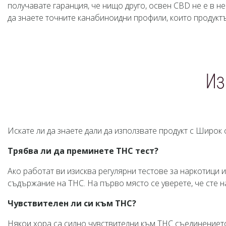
получавате гаранция, че нищо друго, освен CBD не е в н
да знаете точните канабиноидни профили, които продукт
Из
Искате ли да знаете дали да използвате продукт с Широк
Трябва ли да преминете ТHC тест?
Ако работат ви изисква регулярни тестове за наркотици 
съдържание на THC. На първо място се уверете, че сте на
Чувствителен ли си към ТНС?
Някои хора са силно чувствителни към ТНС съединението.