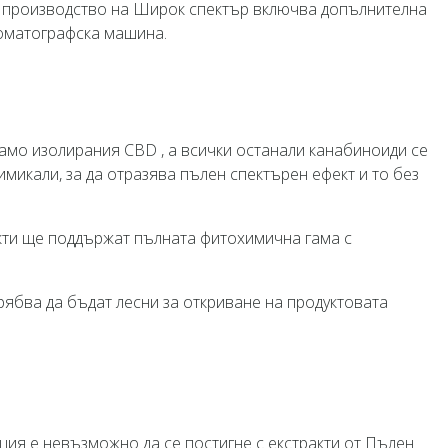
 на производство на Широк спектър включва допълнителна
роматографска машина.
амо изолирания CBD , а всички останали канабиноиди се
микали, за да отразява пълен спектърен ефект и то без
кти ще поддържат пълната фитохимична гама с
трябва да бъдат лесни за откриване на продуктовата
ия е невъзможно да се постигне с екстракти от Пълен