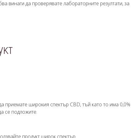
бва винаги да проверявате лабораторните резултати, за
укт
 да приемате широкия спектър CBD, тъй като то има 0,0%
да се подложите.
ползвайте продукт широк спектър.