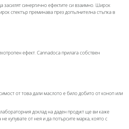
 да засилят синергично ефектите си взаимно. Широк
широк спектър преминава през допълнителна стъпка в
сихотропен ефект. Cannadoca прилага собствен
симост от това дали маслото е било добито от коноп или
 лабораторния доклад на даден продукт ще ви каже
не купувате от нея и да потърсите марка, която с