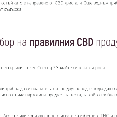
его, тъй като е направено от CBD кристали. Още веднъж тря
ът съдържа.
бор на
правилния CBD
прод
 спектър или Пълен Спектър? Задайте си тези въпроси:
или трябва да си правите такъв по друг повод, е подходящо
ясно с вида наркотици, предмет на теста, на който трябва 
 Ако сте, или дори ако просто искате да избегнете THC, из