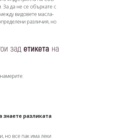
 За да не се объркате с
 между видовете масла-
определени различия, но
тои зад
етикета
на
 намерите:
да знаете разликата
, но все пак има леки