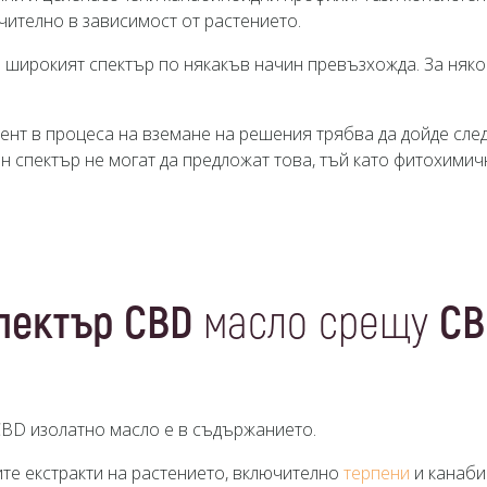
ачително в зависимост от растението.
е широкият спектър по някакъв начин превъзхожда. За няко
ент в процеса на вземане на решения трябва да дойде сле
лен спектър не могат да предложат това, тъй като фитохими
пектър CBD
масло срещу
CB
CBD изолатно масло е в съдържанието.
те екстракти на растението, включително
терпени
и канаби