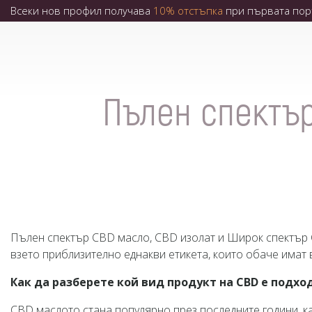
Всеки нов профил получава
10% отстъпка
при първата пор
Пълен спектър
Пълен спектър CBD масло, CBD изолат и Широк спектър
взето приблизително еднакви етикета, които обаче имат 
Как да разберете кой вид продукт на CBD е подхо
CBD маслото стана популярно през последните години, к