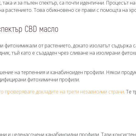
к, така и за пълен спектър, са почти идентични. Процесът
а на растението. Това обикновено се прави с помощта на х
спектър CBD масло
ни фитохимикали от растението, докато изолатът съдържа с
ник, тъй като е създаден чрез сливане на изолирани фитохи
ошение на терпенния и канабиноиден профили. Някои проду
одифицирани фитохимични профили.
о проверявате докладите на трети независими страни
. Те 
ни и целенасочени канабиноидни профили. Тази консистенц