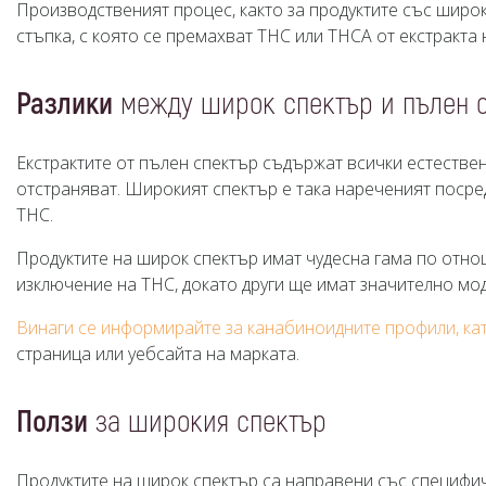
Производственият процес, както за продуктите със широ
стъпка, с която се премахват THC или THCA от екстракт
Разлики
между широк спектър и пълен 
Екстрактите от пълен спектър съдържат всички естестве
отстраняват. Широкият спектър е така нареченият посред
THC.
Продуктите на широк спектър имат чудесна гама по отн
изключение на THC, докато други ще имат значително м
Винаги се информирайте за канабиноидните профили, кат
страница или уебсайта на марката.
Ползи
за широкия спектър
Продуктите на широк спектър са направени със специфич