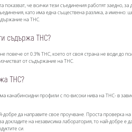
та показват, че всички тези съединения работят заедно, за
съединения, като има една съществена разлика, а именно: 
ъдържание на THC.
аги съдържа THC?
не повече от 0.3% THC, което от своя страна не води до п
 изчистват от съдържание на ТНС.
ржа THC?
има канабиноидни профили с по-високи нива на THC- в зави
ай-добре да направите свое проучване. Проста проверка на
ва докладите на независима лаборатория, то най-добре е да 
дуктите си.