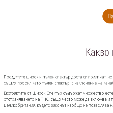
Пр
Какво
Продуктите широк и пълен спектър доста си приличат, но
същия профил като пълен спектър, с изключение на кана
Екстрактите от Широк Спектър съдържат множество есте
отстраняването на THC, също често може да включва и п
Великобритания, където законът изобщо не позволява н