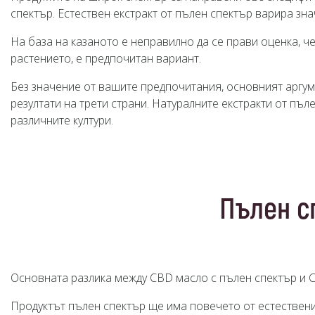
спектър. Естествен екстракт от пълен спектър варира зн
На база на казаното е неправилно да се прави оценка, ч
растението, е предпочитан вариант.
Без значение от вашите предпочитания, основният аргум
резултати на трети страни. Натуралните екстракти от пъ
различните култури.
Пълен с
Основната разлика между CBD масло с пълен спектър и 
Продуктът пълен спектър ще има повечето от естествени