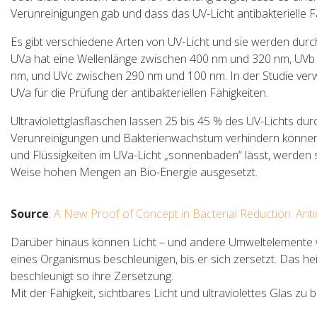
Verunreinigungen gab und dass das UV-Licht antibakterielle Fä
Es gibt verschiedene Arten von UV-Licht und sie werden durc
UVa hat eine Wellenlänge zwischen 400 nm und 320 nm, UV
nm, und UVc zwischen 290 nm und 100 nm. In der Studie ve
UVa für die Prüfung der antibakteriellen Fähigkeiten.
Ultraviolettglasflaschen lassen 25 bis 45 % des UV-Lichts durc
Verunreinigungen und Bakterienwachstum verhindern könne
und Flüssigkeiten im UVa-Licht „sonnenbaden“ lässt, werden s
Weise hohen Mengen an Bio-Energie ausgesetzt.
Source
:
A New Proof of Concept in Bacterial Reduction: Antim
Darüber hinaus können Licht – und andere Umweltelemente 
eines Organismus beschleunigen, bis er sich zersetzt. Das hei
beschleunigt so ihre Zersetzung.
Mit der Fähigkeit, sichtbares Licht und ultraviolettes Glas zu 