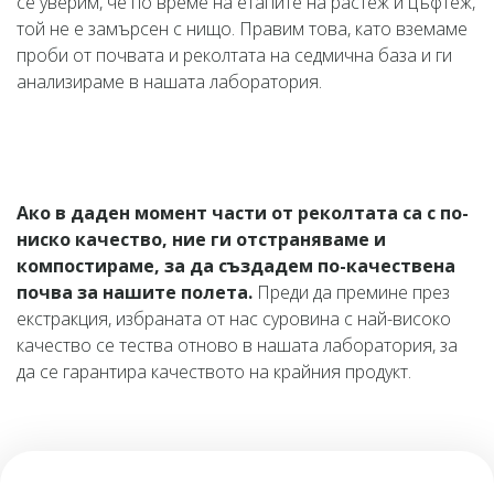
се уверим, че по време на етапите на растеж и цъфтеж,
той не е замърсен с нищо. Правим това, като вземаме
проби от почвата и реколтата на седмична база и ги
анализираме в нашата лаборатория.
Ако в даден момент части от реколтата са с по-
ниско качество, ние ги отстраняваме и
компостираме, за да създадем по-качествена
почва за нашите полета.
Преди да премине през
екстракция, избраната от нас суровина с най-високо
качество се тества отново в нашата лаборатория, за
да се гарантира качеството на крайния продукт.