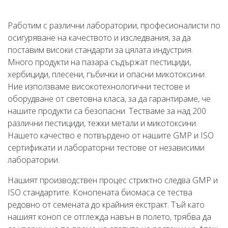
Работим с различни лаборатории, професионалисти по
осигуряване на качеството и изследвания, за да
поставим високи стандарти за цялата индустрия.
Много продукти на пазара съдържат пестициди,
хербициди, плесени, гъбички и опасни микотоксини.
Ние използваме високотехнологични тестове и
оборудване от световна класа, за да гарантираме, че
нашите продукти са безопасни. Тестваме за над 200
различни пестициди, тежки метали и микотоксини.
Нашето качество е потвърдено от нашите GMP и ISO
сертификати и лабораторни тестове от независими
лаборатории.
Нашият производствен процес стриктно следва GMP и
ISO стандартите. Конопената биомаса се тества
редовно от семената до крайния екстракт. Тъй като
нашият коноп се отглежда навън в полето, трябва да